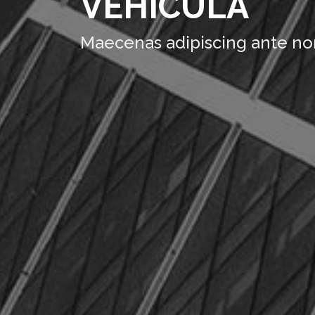
VEHICULA
Maecenas adipiscing ante no